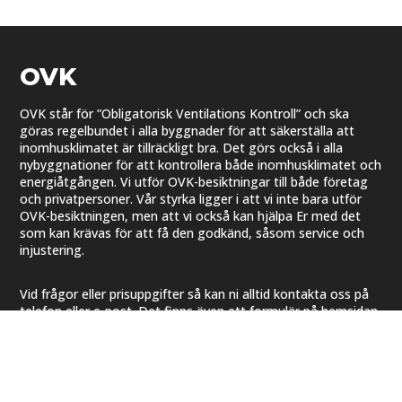
OVK
OVK står för ”Obligatorisk Ventilations Kontroll” och ska
göras regelbundet i alla byggnader för att säkerställa att
inomhusklimatet är tillräckligt bra. Det görs också i alla
nybyggnationer för att kontrollera både inomhusklimatet och
energiåtgången. Vi utför OVK-besiktningar till både företag
och privatpersoner. Vår styrka ligger i att vi inte bara utför
OVK-besiktningen, men att vi också kan hjälpa Er med det
som kan krävas för att få den godkänd, såsom service och
injustering. ​
Vid frågor eller prisuppgifter så kan ni alltid kontakta oss på
telefon eller e-post. Det finns även ett formulär på hemsidan
som ni kan använda för att enkelt ta kontakt med oss.
Kontakt