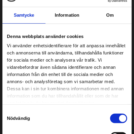
Samtycke
Information
Om
Våra tjänster
Denna webbplats använder cookies
Vi använder enhetsidentifierare för att anpassa innehållet
Vi utför det mesta som har med ventilation att göra
och annonserna till användarna, tillhandahålla funktioner
och vår långa erfarenhet gör att vi kan hjälpa Er från
för sociala medier och analysera vår trafik. Vi
start till mål i både stora och små projekt.
vidarebefordrar även sådana identifierare och annan
Vår kundkrets finns i hela Skåne och består av både företag,
information från din enhet till de sociala medier och
organisationer, bostadsrättsföreningar och privatpersoner.​
annons- och analysföretag som vi samarbetar med.
Under ”Referenser” kan Ni hitta några exempel på våra
Dessa kan i sin tur kombinera informationen med annan
arbeten och kunder.
information som du har tillhandahållit eller som de har
Nedan följer en utförligare beskrivning över några av de
samlat in när du har använt deras tjänster.
tjänsterna som vi erbjuder:​
Samtyckesval
Nödvändig
Läs mer